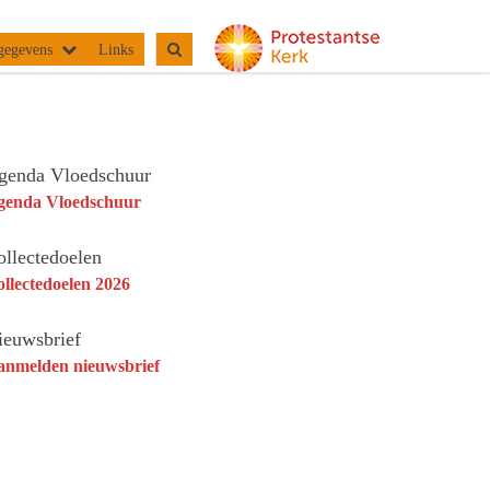
gegevens
Links
genda Vloedschuur
genda Vloedschuur
ollectedoelen
llectedoelen 2026
ieuwsbrief
anmelden nieuwsbrief