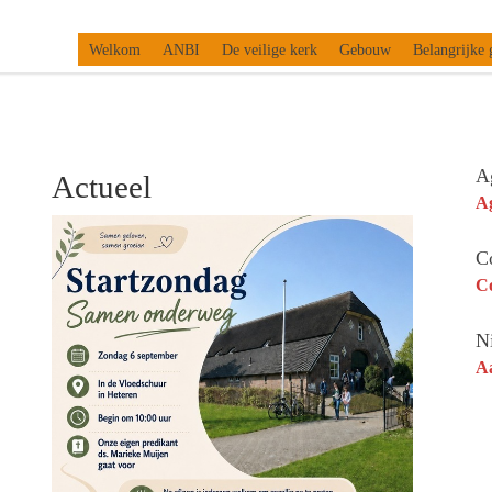
Welkom
ANBI
De veilige kerk
Gebouw
Belangrijke 
A
Actueel
A
C
Co
N
A