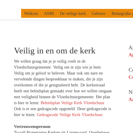
Welkom
ANBI
De veilige kerk
Gebouw
Belangrijke 
A
Veilig in en om de kerk
A
We willen graag dat je je veilig voelt in de
Vloedschuurgemeente. Veilig om te zijn wie je bent.
C
Veilig om je geloof te beleven. Maar ook om nare en
Co
vervelende dingen bespreekbaar te maken, die je zijn
overkomen of die je gesignaleerd hebt. De kerkenraad
heeft een beleidsplan gemaakt over hoe we willen omgaan
N
met veiligheid binnen de Vloedschuurgemeente. Het plan
A
is hier te lezen:
Beleidsplan Veilige Kerk Vloedschuur
Ook is er een gedragscode opgesteld. Deze gedragscode is
hier te lezen:
Gedragscode Veilige Kerk Vloedschuur
Vertrouwenspersoon
Twaalf Protestantse Kerken uit Lingewaard, Overbetuwe