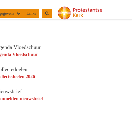
gegevens
Links
genda Vloedschuur
genda Vloedschuur
ollectedoelen
llectedoelen 2026
ieuwsbrief
anmelden nieuwsbrief