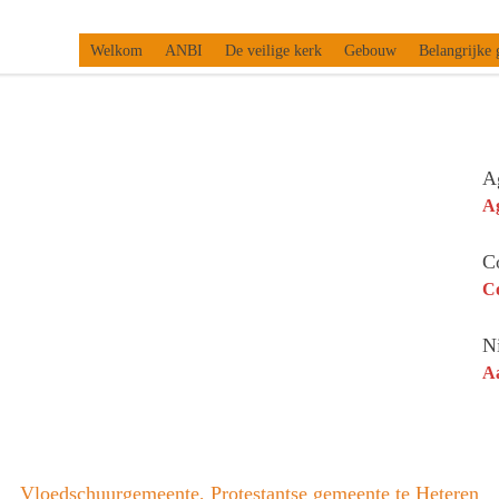
Welkom
ANBI
De veilige kerk
Gebouw
Belangrijke 
A
A
C
Co
N
A
Vloedschuurgemeente, Protestantse gemeente te Heteren