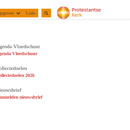
gegevens
Links
genda Vloedschuur
genda Vloedschuur
ollectedoelen
llectedoelen 2026
ieuwsbrief
anmelden nieuwsbrief